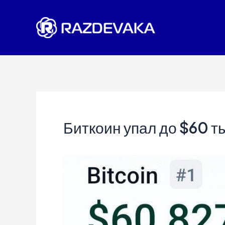
Перейти
к
содержимому
Биткоин упал до $60 т