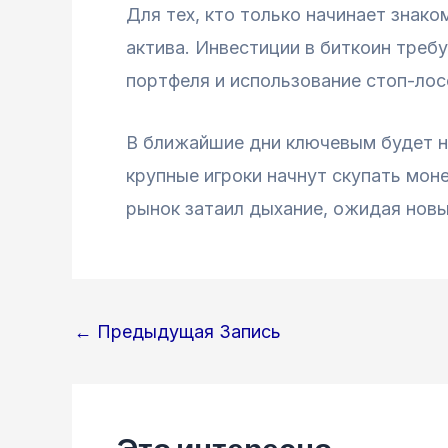
Для тех, кто только начинает знак
актива. Инвестиции в биткоин треб
портфеля и использование стоп-лос
В ближайшие дни ключевым будет но
крупные игроки начнут скупать мон
рынок затаил дыхание, ожидая новы
Навигация
←
Предыдущая Запись
по
записям