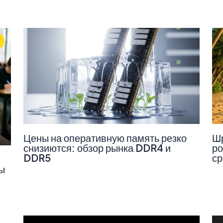
Цены на оперативную память резко
Шр
снизиются: обзор рынка DDR4 и
ро
DDR5
ср
ы