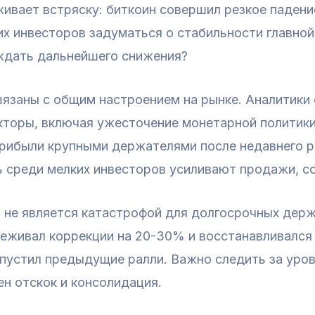
вает встряску: биткоин совершил резкое падение
х инвесторов задуматься о стабильности главной
 ждать дальнейшего снижения?
язаны с общим настроением на рынке. Аналитики 
торы, включая ужесточение монетарной политики
прибыли крупными держателями после недавнего р
ь среди мелких инвесторов усиливают продажи, с
ч не является катастрофой для долгосрочных дер
реживал коррекции на 20-30% и восстанавливался
ропустил предыдущие ралли. Важно следить за уро
н отскок и консолидация.