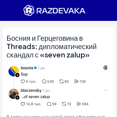
Перейти
к
содержимому
Босния и Герцеговина в
Threads: дипломатический
скандал с «seven zalup»
В мире социальных сетей даже официальные