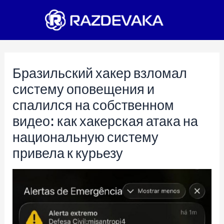
Перейти
к
содержимому
Бразильский хакер взломал
систему оповещения и
спалился на собственном
видео: как хакерская атака на
национальную систему
привела к курьезу