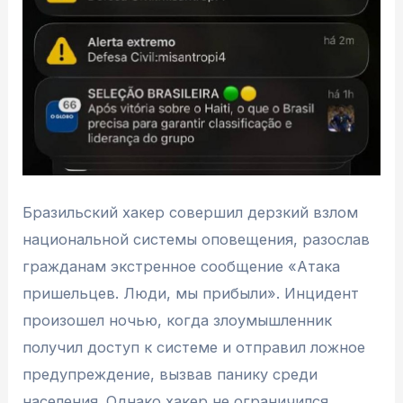
Бразильский хакер совершил дерзкий взлом
национальной системы оповещения, разослав
гражданам экстренное сообщение «Атака
пришельцев. Люди, мы прибыли». Инцидент
произошел ночью, когда злоумышленник
получил доступ к системе и отправил ложное
предупреждение, вызвав панику среди
населения. Однако хакер не ограничился