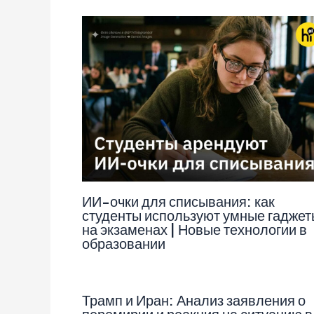
ИИ-очки для списывания: как
студенты используют умные гаджет
на экзаменах | Новые технологии в
образовании
Трамп и Иран: Анализ заявления о
перемирии и реакция на ситуацию в