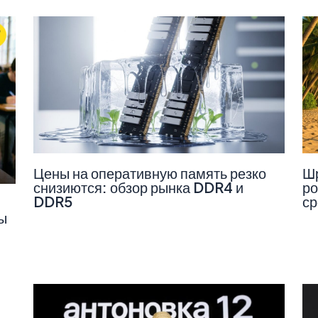
Цены на оперативную память резко
Шр
снизиются: обзор рынка DDR4 и
ро
DDR5
ср
ы