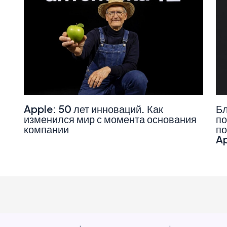
Apple: 50 лет инноваций. Как
Бл
изменился мир с момента основания
по
компании
по
A