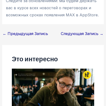
Следите за обновлениями: мы будем держать
вас в курсе всех новостей о переговорах и
возможных сроках появления MAX в AppStore.
Навигация
←
Предыдущая Запись
Следующая Запись
→
по
записям
Это интересно