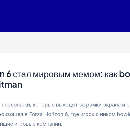
on 6 стал мировым мемом: как bo
Hitman
 персонажи, которые выходят за рамки экрана и 
оизошел в Forza Horizon 6, где игрок с ником bowi
ейшие игровые компании.