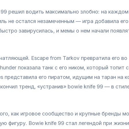
fe 99 решил водить максимально злобно: на каждом
ль не остался незамеченным — игра добавила его 
быстро завирусилась, и мемы о нем начали появля
чатляющей. Escape from Tarkov превратила его во
under показала танк с его ником, который топит 
es представила его пиратом, идущим на таран на к
кончил тренд, «устранив» bowie knife 99 — в стиле
ого, как игровое сообщество и крупные бренды м
ую фигуру. Bowie knife 99 стал легендой при жизн