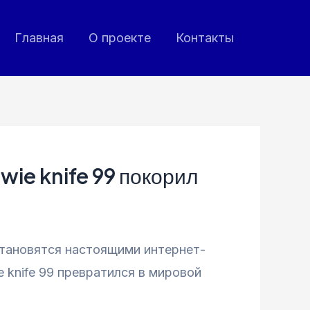
Главная
О проекте
Контакты
wie knife 99 покорил
становятся настоящими интернет-
e knife 99 превратился в мировой