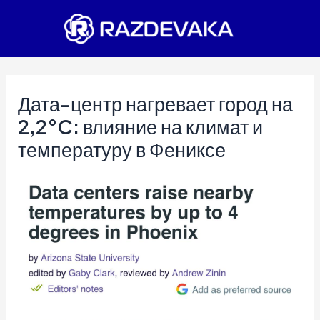
Перейти
к
содержимому
Дата-центр нагревает город на
2,2°C: влияние на климат и
температуру в Фениксе