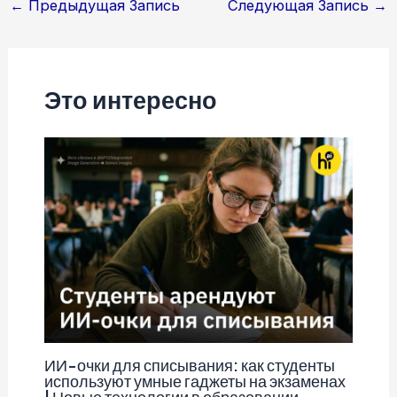
Навигация
←
Предыдущая Запись
Следующая Запись
→
по
записям
Это интересно
ИИ-очки для списывания: как студенты
используют умные гаджеты на экзаменах
| Новые технологии в образовании