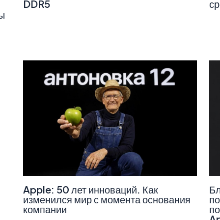
DDR5
ср
ы
Apple: 50 лет инноваций. Как
Бл
изменился мир с момента основания
по
компании
по
A