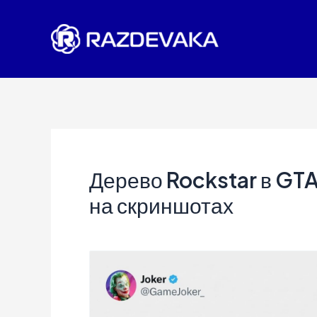
Перейти
к
содержимому
Дерево Rockstar в GTA
на скриншотах