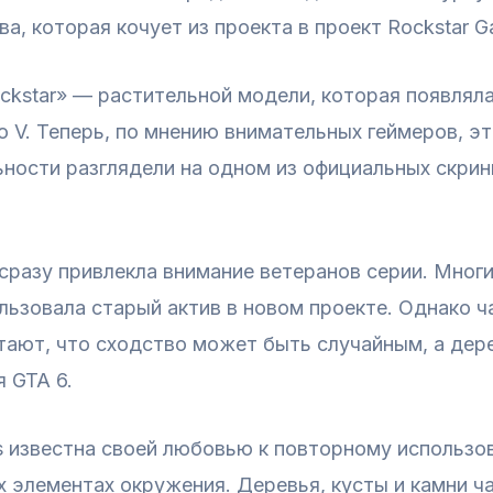
а, которая кочует из проекта в проект Rockstar G
ckstar» — растительной модели, которая появляла
to V. Теперь, по мнению внимательных геймеров, э
ности разглядели на одном из официальных скрин
сразу привлекла внимание ветеранов серии. Многи
ользовала старый актив в новом проекте. Однако 
тают, что сходство может быть случайным, а дер
 GTA 6.
s известна своей любовью к повторному использо
х элементах окружения. Деревья, кусты и камни ча