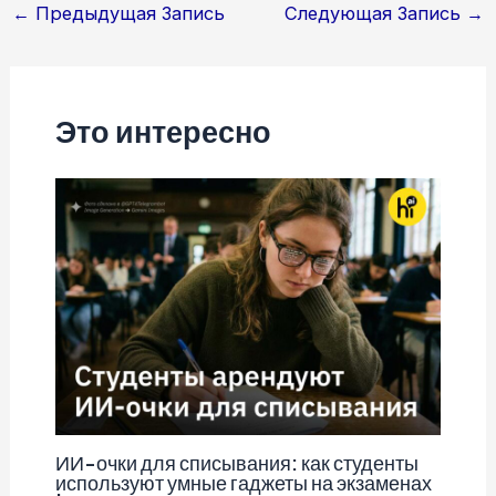
Навигация
←
Предыдущая Запись
Следующая Запись
→
по
записям
Это интересно
ИИ-очки для списывания: как студенты
используют умные гаджеты на экзаменах