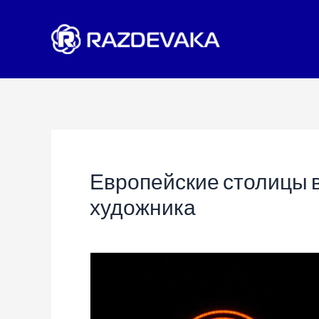
Перейти
к
содержимому
Европейские столицы в
художника