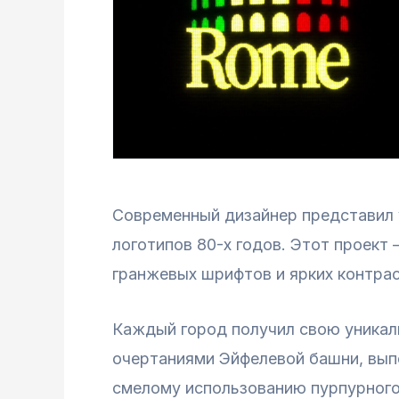
Современный дизайнер представил 
логотипов 80-х годов. Этот проект
гранжевых шрифтов и ярких контрас
Каждый город получил свою уникал
очертаниями Эйфелевой башни, вып
смелому использованию пурпурного 