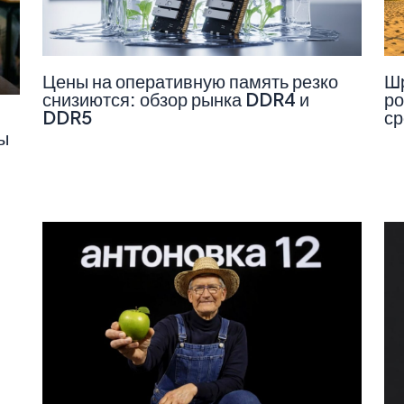
Цены на оперативную память резко
Шр
снизиются: обзор рынка DDR4 и
ро
DDR5
ср
ы