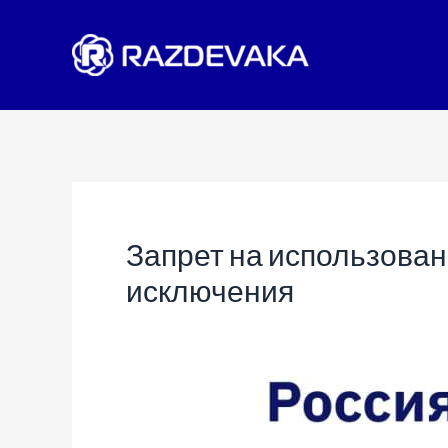
Перейти
к
содержимому
Запрет на использован
исключения