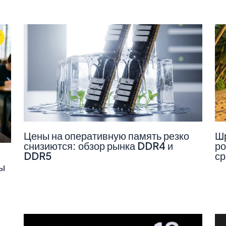
Цены на оперативную память резко
Шр
снизиются: обзор рынка DDR4 и
ро
DDR5
ср
ы