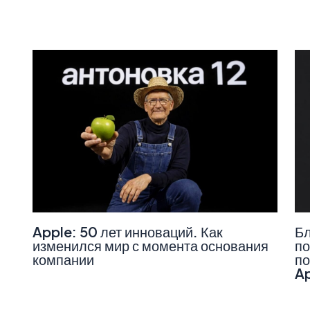
Apple: 50 лет инноваций. Как
Бл
изменился мир с момента основания
по
компании
по
A