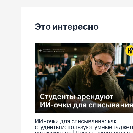
по
записям
Это интересно
ИИ-очки для списывания: как
студенты используют умные гаджет
на экзаменах | Новые технологии в