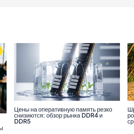
Цены на оперативную память резко
Шр
снизиются: обзор рынка DDR4 и
ро
DDR5
ср
ы