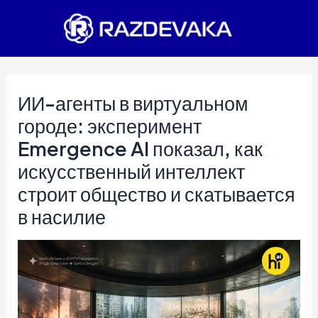
Перейти
к
содержимому
ИИ-агенты в виртуальном
городе: эксперимент
Emergence AI показал, как
искусственный интеллект
строит общество и скатывается
в насилие