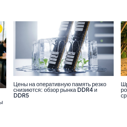
Цены на оперативную память резко
Шр
снизиются: обзор рынка DDR4 и
ро
DDR5
ср
ы