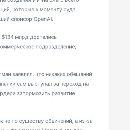
иций, которые к моменту суда
йший спонсор OpenAI.
ы $134 млрд достались
коммерческое подразделение,
ман заявлял, что никаких обещаний
мпании сам выступал за переход на
ардера затормозить развитие
не по существу обвинений, а из-за