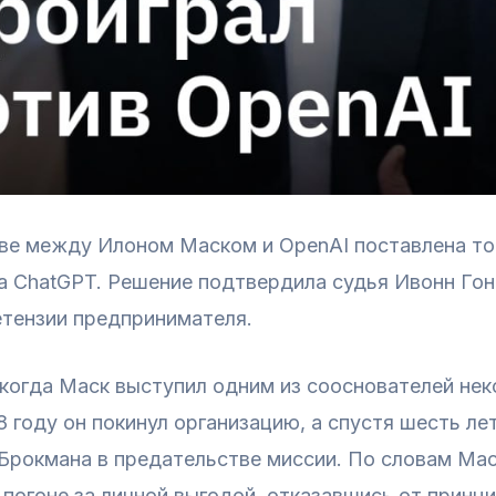
ве между Илоном Маском и OpenAI поставлена то
а ChatGPT. Решение подтвердила судья Ивонн Гон
етензии предпринимателя.
, когда Маск выступил одним из сооснователей не
8 году он покинул организацию, а спустя шесть лет
Брокмана в предательстве миссии. По словам Мас
погоне за личной выгодой, отказавшись от принци