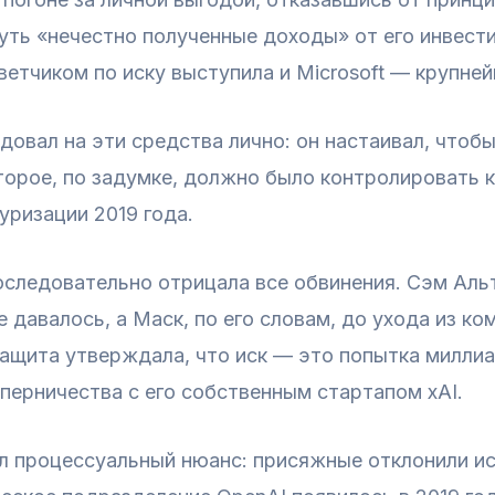
уть «нечестно полученные доходы» от его инвест
ветчиком по иску выступила и Microsoft — крупне
довал на эти средства лично: он настаивал, чтоб
торое, по задумке, должно было контролировать 
уризации 2019 года.
оследовательно отрицала все обвинения. Сэм Альт
давалось, а Маск, по его словам, до ухода из ко
защита утверждала, что иск — это попытка милли
перничества с его собственным стартапом xAI.
процессуальный нюанс: присяжные отклонили иск 