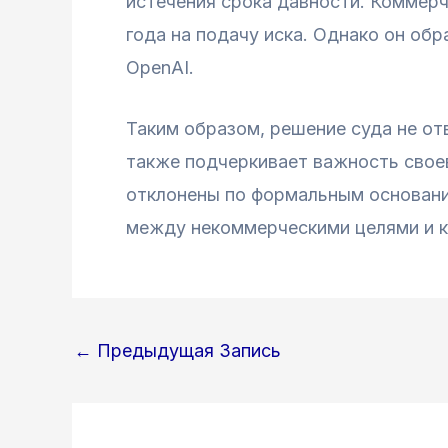
истечения срока давности. Коммерч
года на подачу иска. Однако он обр
OpenAI.
Таким образом, решение суда не отв
также подчеркивает важность своев
отклонены по формальным основани
между некоммерческими целями и к
Навигация
←
Предыдущая Запись
по
записям