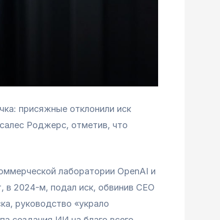
чка: присяжные отклонили иск
салес Роджерс, отметив, что
коммерческой лаборатории OpenAI и
, в 2024-м, подал иск, обвинив CEO
ка, руководство «украло
па создания ИИ на благо всего