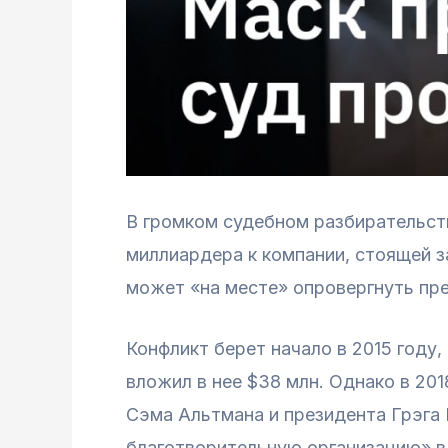
В громком судебном разбирательст
миллиардера к компании, стоящей з
может «на месте» опровергнуть пр
Конфликт берет начало в 2015 году
вложил в нее $38 млн. Однако в 201
Сэма Альтмана и президента Грэга 
благотворительную организацию» в 