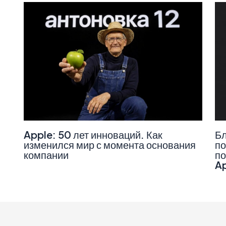
Apple: 50 лет инноваций. Как
Бл
изменился мир с момента основания
по
компании
по
A