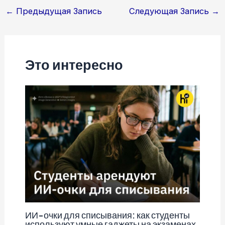
Навигация
←
Предыдущая Запись
Следующая Запись
→
по
записям
Это интересно
ИИ-очки для списывания: как студенты
используют умные гаджеты на экзаменах