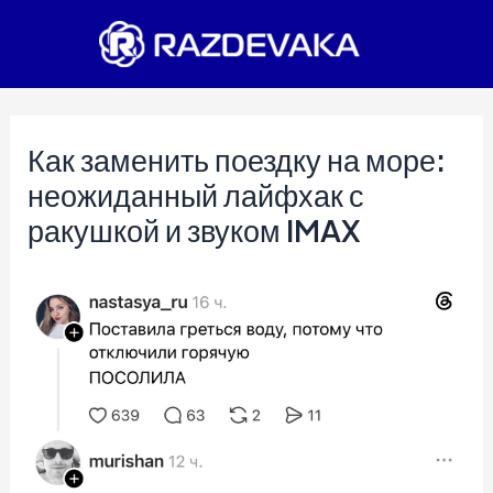
Перейти
к
содержимому
Как заменить поездку на море:
неожиданный лайфхак с
ракушкой и звуком IMAX