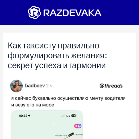
Перейти
к
содержимому
Как таксисту правильно
формулировать желания:
секрет успеха и гармонии