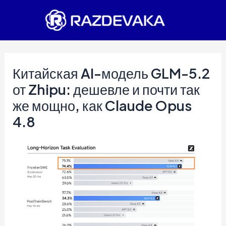
Перейти
к
содержимому
Китайская AI-модель GLM-5.2
от Zhipu: дешевле и почти так
же мощно, как Claude Opus
4.8