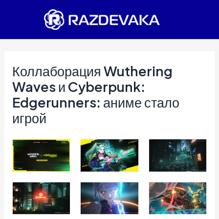
Перейти
к
содержимому
Коллаборация Wuthering
Waves и Cyberpunk:
Edgerunners: аниме стало
игрой