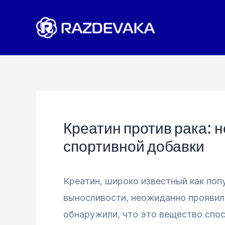
Перейти
к
содержимому
Креатин против рака:
спортивной добавки
Креатин, широко известный как по
выносливости, неожиданно проявил 
обнаружили, что это вещество спо