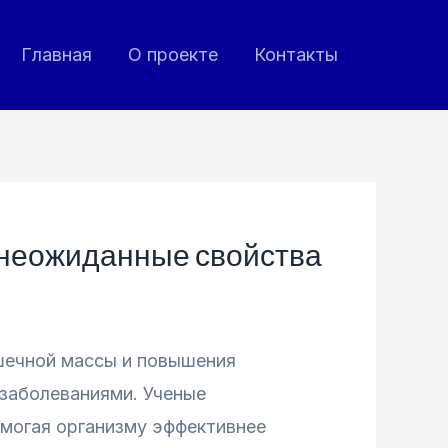
Главная
О проекте
Контакты
 неожиданные свойства
шечной массы и повышения
 заболеваниями. Ученые
омогая организму эффективнее