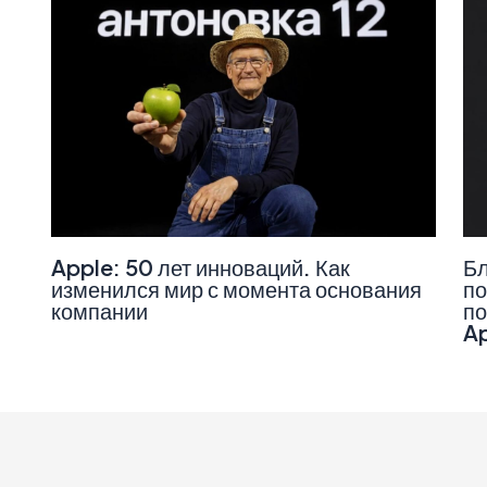
Apple: 50 лет инноваций. Как
Бл
изменился мир с момента основания
по
компании
по
A