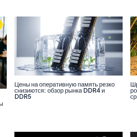
Цены на оперативную память резко
Шр
снизиются: обзор рынка DDR4 и
ро
DDR5
ср
ы