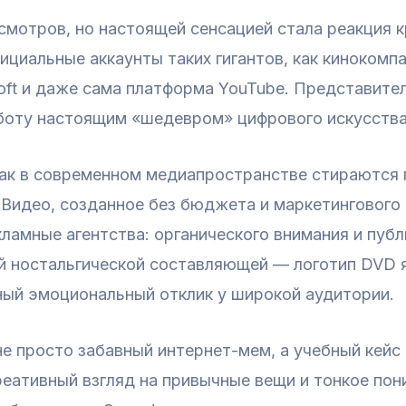
смотров, но настоящей сенсацией стала реакция 
циальные аккаунты таких гигантов, как кинокомпани
oft и даже сама платформа YouTube. Представите
работу настоящим «шедевром» цифрового искусства
 как в современном медиапространстве стираютс
Видео, созданное без бюджета и маркетингового 
амные агентства: органического внимания и публ
ой ностальгической составляющей — логотип DVD 
ный эмоциональный отклик у широкой аудитории.
 просто забавный интернет-мем, а учебный кейс д
реативный взгляд на привычные вещи и тонкое пон