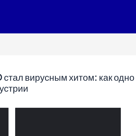
стал вирусным хитом: как одно
дустрии