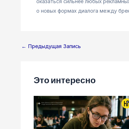
оказаться сильнее любых рекламны
о новых формах диалога между брен
Навигация
←
Предыдущая Запись
по
записям
Это интересно