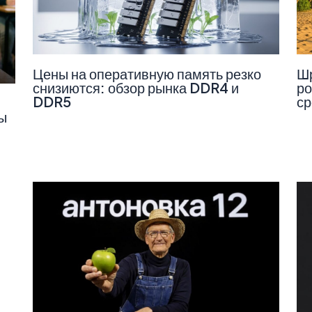
Цены на оперативную память резко
Шр
снизиются: обзор рынка DDR4 и
ро
DDR5
ср
ы