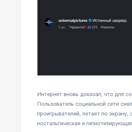
Интернет вновь доказал, что для со
Пользователь социальной сети снял
проигрывателей, летает по экрану, 
ностальгическая и гипнотизирующая