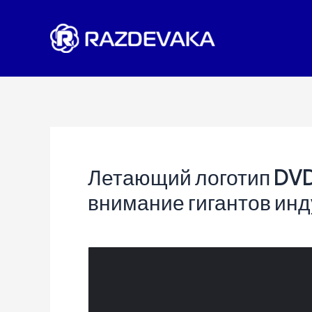
Перейти
к
содержимому
Летающий логотип DVD 
внимание гигантов ин