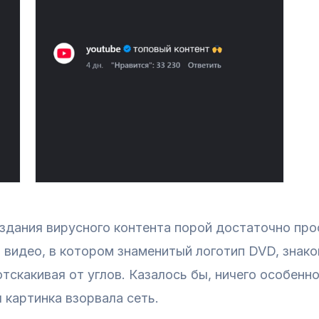
здания вирусного контента порой достаточно прос
 видео, в котором знаменитый логотип DVD, знак
отскакивая от углов. Казалось бы, ничего особенн
 картинка взорвала сеть.