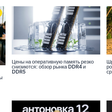
Цены на оперативную память резко
Шр
снизиются: обзор рынка DDR4 и
ро
DDR5
ср
ы