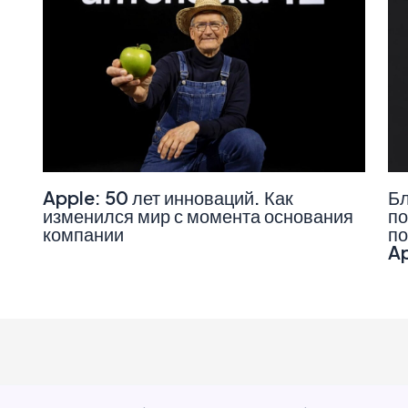
Apple: 50 лет инноваций. Как
Бл
изменился мир с момента основания
по
компании
по
A