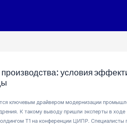
 производства: условия эффект
ды
тся ключевым драйвером модернизации промышле
дрения. К такому выводу пришли эксперты в ходе
олдингом Т1 на конференции ЦИПР. Специалисты 