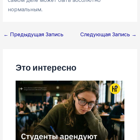
самом деле может быть абсолютно
нормальным.
Навигация
←
Предыдущая Запись
Следующая Запись
→
по
записям
Это интересно