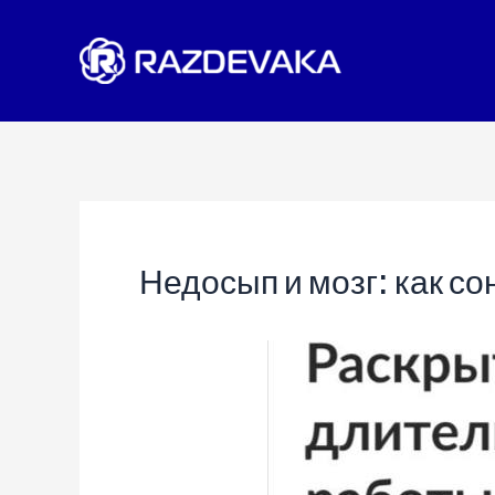
Перейти
к
содержимому
Недосып и мозг: как с