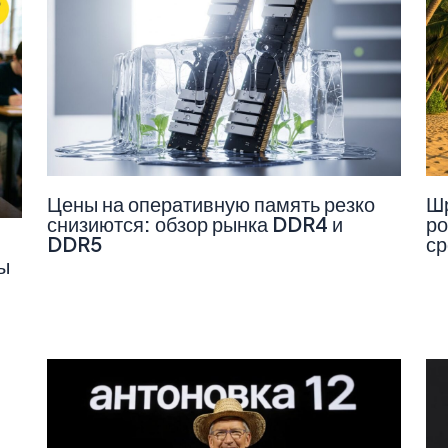
Цены на оперативную память резко
Шр
снизиются: обзор рынка DDR4 и
ро
DDR5
ср
ы