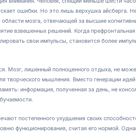
ия внимания. Человек, спящий меньше шести часо
ускает ошибки. Но это лишь верхушка айсберга. Н
 области мозга, отвечающей за высшие когнитивн
нятие взвешенных решений. Когда префронтальная
лировать свои импульсы, становится более импу
ся. Мозг, лишенный полноценного отдыха, не мож
ля творческого мышления. Вместо генерации идей
память: информация, полученная за день, не кон
обучаемости.
мечают постепенного ухудшения своих способност
овню функционирования, считая его нормой. Одна