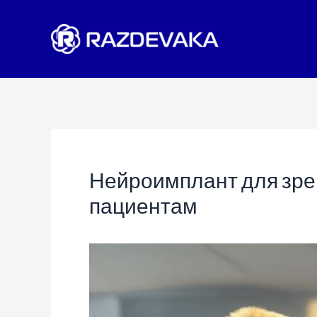
Перейти
к
содержимому
Нейроимплант для зре
пациентам