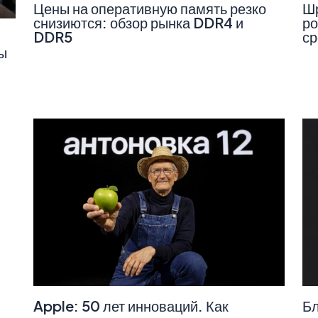
Цены на оперативную память резко
Шр
снизиются: обзор рынка DDR4 и
ро
DDR5
ср
ы
Apple: 50 лет инноваций. Как
Бл