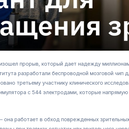
оизошел прорыв, который дает надежду миллионам
титута разработали беспроводной мозговой чип д
овано третьему участнику клинического исследов
тимулятора с 544 электродами, которые напрямую
 — она работает в обход поврежденных зрительны
лезны при травмах сетчатки или зрительного нерв