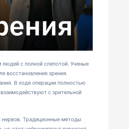
 людей с полной слепотой. Ученые
ля восстановления зрения.
ания. В ходе операции полностью
 взаимодействуют с зрительной
х нервов. Традиционные методы
а, но этот нейроимплант передает