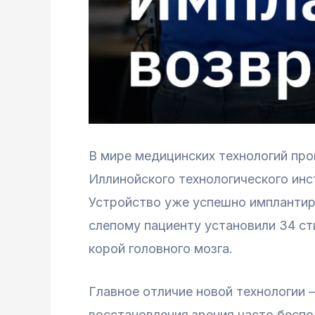
В мире медицинских технологий пр
Иллинойского технологического инс
Устройство уже успешно имплантир
слепому пациенту установили 34 с
корой головного мозга.
Главное отличие новой технологии
восстановления зрения часто беспо