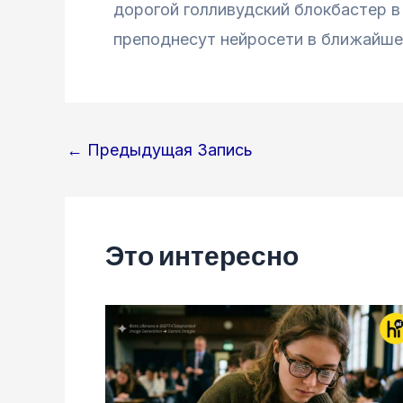
дорогой голливудский блокбастер 
преподнесут нейросети в ближайше
Навигация
←
Предыдущая Запись
по
записям
Это интересно