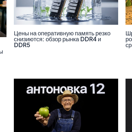
Цены на оперативную память резко
Шр
снизиются: обзор рынка DDR4 и
ро
DDR5
ср
ы