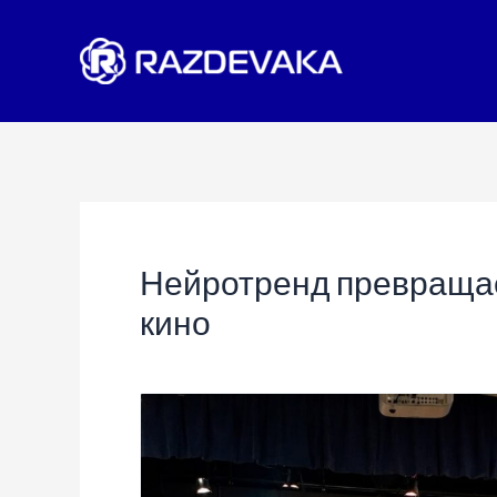
Перейти
к
содержимому
Нейротренд превращае
кино