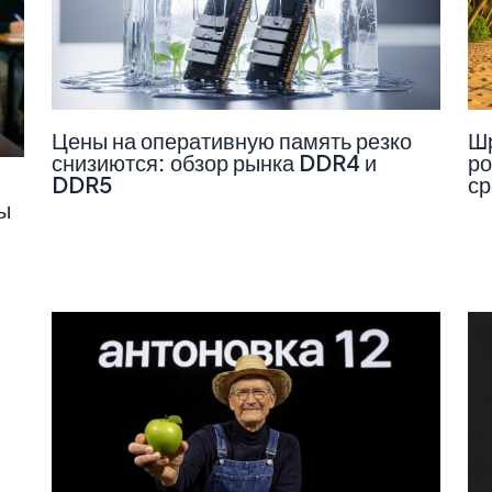
Цены на оперативную память резко
Шр
снизиются: обзор рынка DDR4 и
ро
DDR5
ср
ы