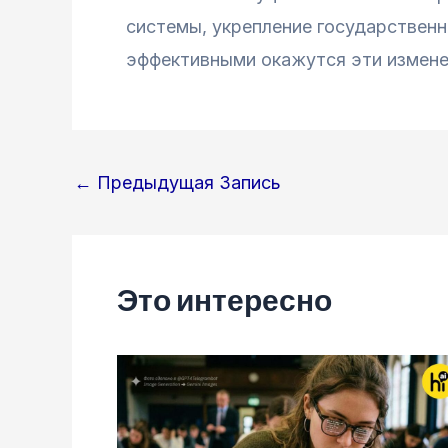
системы, укрепление государственн
эффективными окажутся эти изменен
Навигация
←
Предыдущая Запись
по
записям
Это интересно