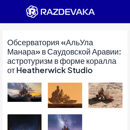
Перейти
к
содержимому
Обсерватория «АльУла
Манара» в Саудовской Аравии:
астротуризм в форме коралла
от Heatherwick Studio