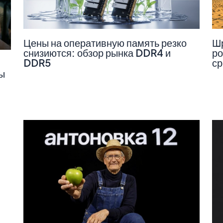
Цены на оперативную память резко
Шр
снизиются: обзор рынка DDR4 и
ро
DDR5
ср
ы