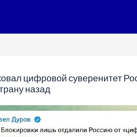
ковал цифровой суверенитет Ро
трану назад