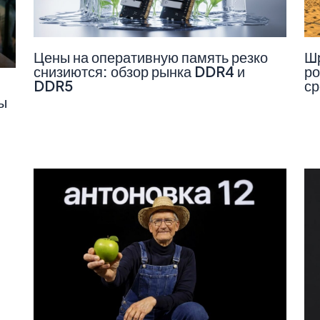
Цены на оперативную память резко
Шр
снизиются: обзор рынка DDR4 и
ро
DDR5
ср
ы