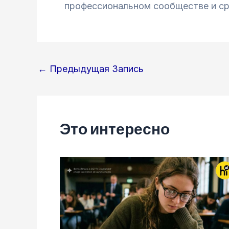
профессиональном сообществе и сре
Навигация
←
Предыдущая Запись
по
записям
Это интересно