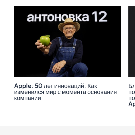
Apple: 50 лет инноваций. Как
Бл
изменился мир с момента основания
по
компании
по
A