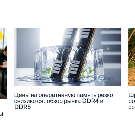
Цены на оперативную память резко
Шр
снизиются: обзор рынка DDR4 и
ро
DDR5
ср
ы