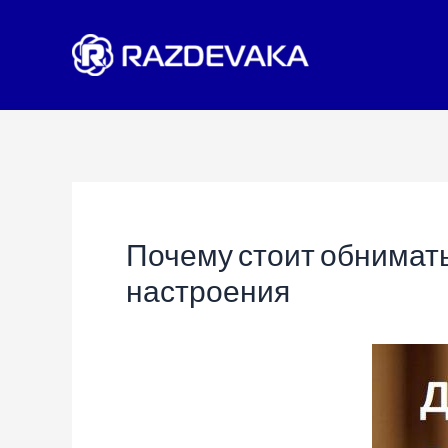
Перейти
к
содержимому
Почему стоит обнимать
настроения