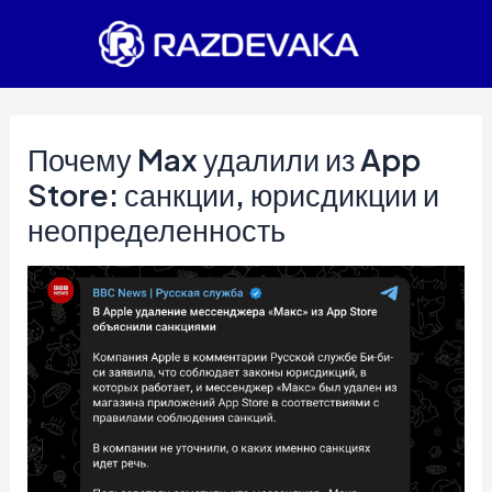
Перейти
к
содержимому
Почему Max удалили из App
Store: санкции, юрисдикции и
неопределенность