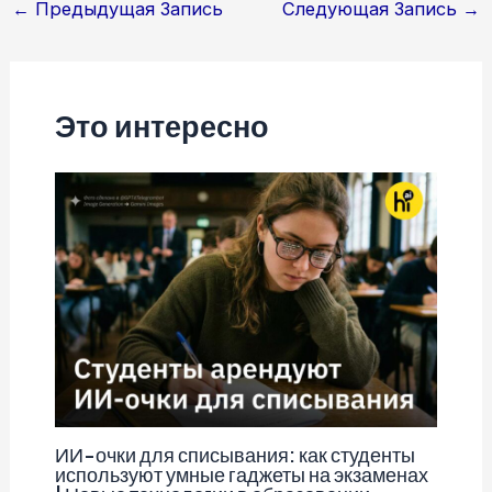
Навигация
←
Предыдущая Запись
Следующая Запись
→
по
записям
Это интересно
ИИ-очки для списывания: как студенты
используют умные гаджеты на экзаменах