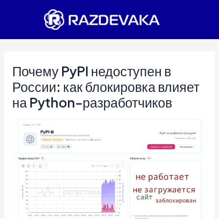
Перейти
к
содержимому
Почему PyPI недоступен в
России: как блокировка влияет
на Python-разработчиков