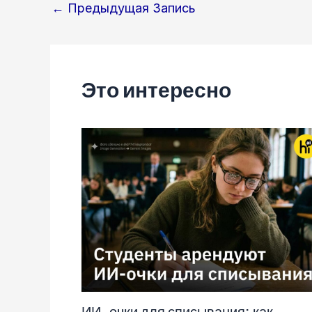
Навигация
←
Предыдущая Запись
по
записям
Это интересно
ИИ-очки для списывания: как