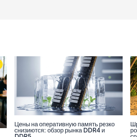
Цены на оперативную память резко
Шр
снизиются: обзор рынка DDR4 и
ро
DDR5
ср