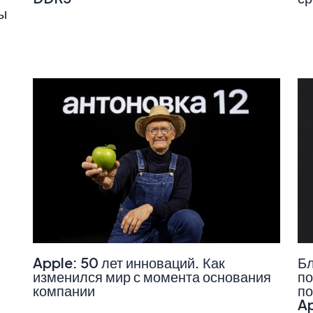
ы
Apple: 50 лет инноваций. Как
Бл
изменился мир с момента основания
по
компании
по
A