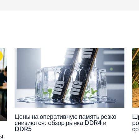
Цены на оперативную память резко
Шр
снизиются: обзор рынка DDR4 и
ро
DDR5
ср
ы