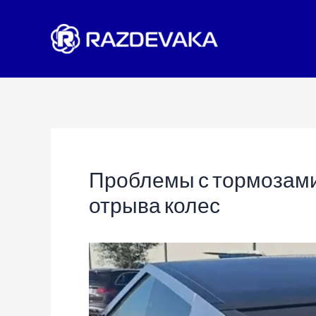
Перейти
к
содержимому
Проблемы с тормозами 
отрыва колес