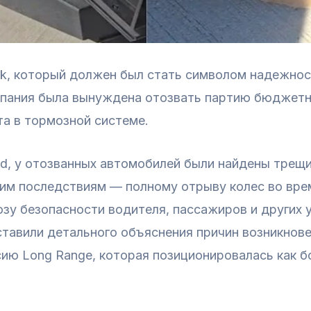
uck, который должен был стать символом надежност
мпания была вынуждена отозвать партию бюджетн
а в тормозной системе.
nd, у отозванных автомобилей были найдены трещ
ким последствиям — полному отрыву колес во вр
зу безопасности водителя, пассажиров и других
ставили детального объяснения причин возникнове
ию Long Range, которая позиционировалась как б