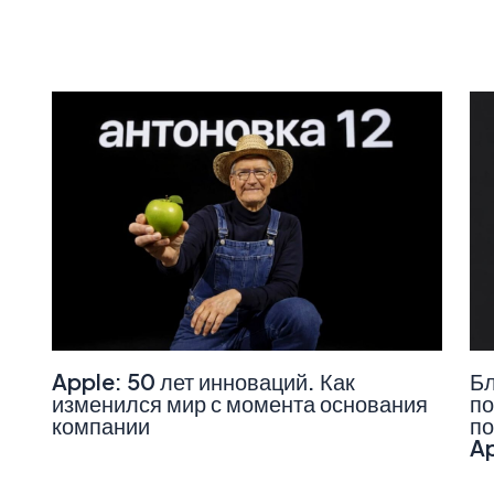
Apple: 50 лет инноваций. Как
Бл
изменился мир с момента основания
по
компании
по
A