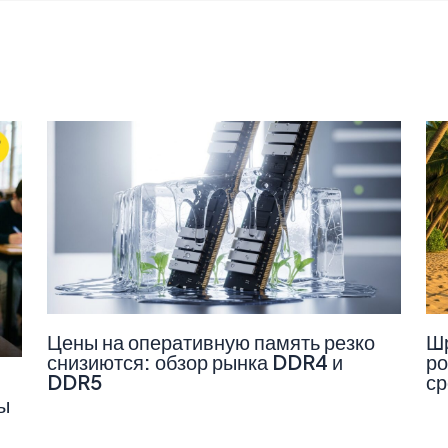
Цены на оперативную память резко
Шр
снизиются: обзор рынка DDR4 и
ро
DDR5
ср
ы