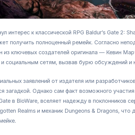
л интерес к классической RPG Baldur’s Gate 2: S
ожет получить полноценный ремейк. Согласно неп
 из ключевых создателей оригинала — Кевин Март
и социальным сетям, вызвав бурю обсуждений и 
иальных заявлений от издателя или разработчико
я загадкой. Однако сам факт возможного участия
 Gate в BioWare, вселяет надежду в поклонников с
gotten Realms и механик Dungeons & Dragons, что
мейке.