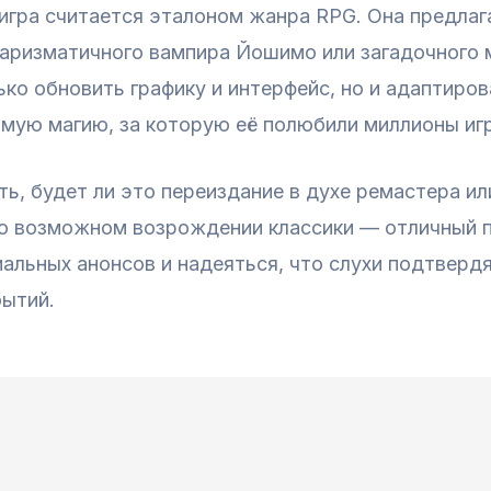
а игра считается эталоном жанра RPG. Она предла
аризматичного вампира Йошимо или загадочного м
ко обновить графику и интерфейс, но и адаптиро
амую магию, за которую её полюбили миллионы иг
ть, будет ли это переиздание в духе ремастера и
ь о возможном возрождении классики — отличный 
циальных анонсов и надеяться, что слухи подтвер
бытий.