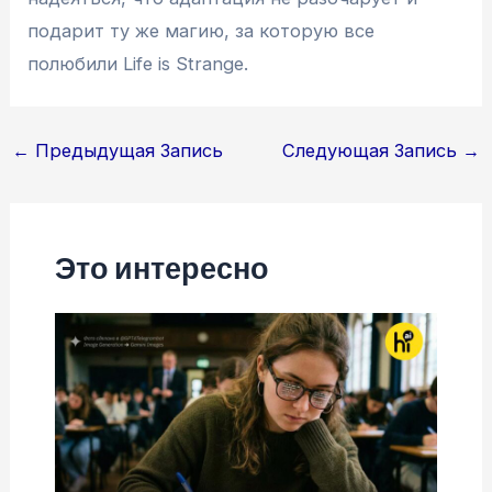
подарит ту же магию, за которую все
полюбили Life is Strange.
Навигация
←
Предыдущая Запись
Следующая Запись
→
по
записям
Это интересно