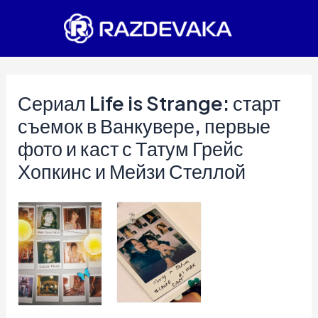
Перейти
к
содержимому
Сериал Life is Strange: старт
съемок в Ванкувере, первые
фото и каст с Татум Грейс
Хопкинс и Мейзи Стеллой