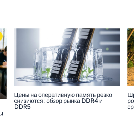
Цены на оперативную память резко
Шр
снизиются: обзор рынка DDR4 и
ро
DDR5
ср
ы