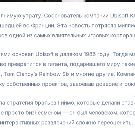
лнимую утрату. Сооснователь компании Ubisoft Кл
шедшей во Франции. Эта новость потрясла миллио
ков одной из самых влиятельных игровых корпора
ями основал Ubisoft в далеком 1986 году. Тогда м
о превратится в гиганта, подарившего миру таки
gs, Tom Clancy’s Rainbow Six и многие другие. Комп
у собственных проектов, завоевав доверие игрок
ла стратегия братьев Гиймо, которые делали став
е просто бизнесменом — он был человеком, котор
е интерактивных развлечений сложно переоценить.