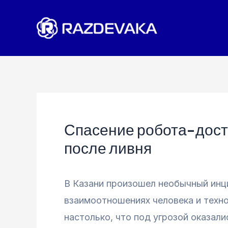
Перейти
к
содержимому
Спасение робота-дост
после ливня
В Казани произошел необычный инци
взаимоотношениях человека и техно
настолько, что под угрозой оказал