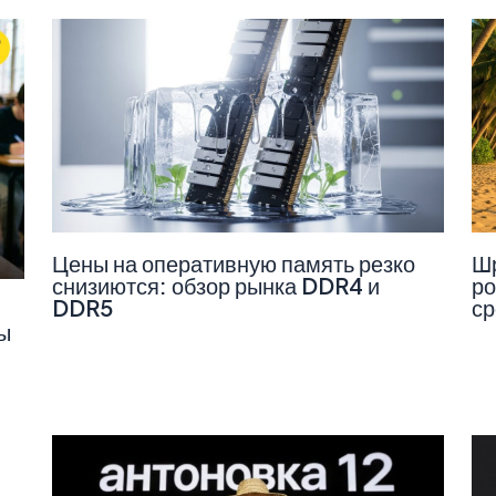
Цены на оперативную память резко
Шр
снизиются: обзор рынка DDR4 и
ро
DDR5
ср
ы