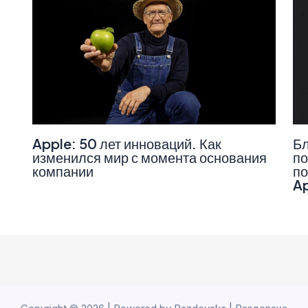
Apple: 50 лет инноваций. Как
Бл
изменился мир с момента основания
по
компании
по
A