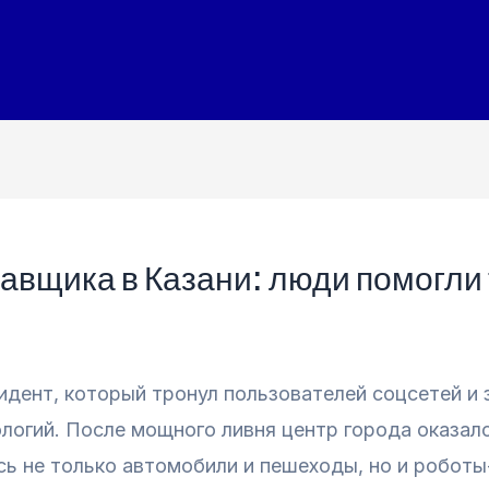
авщика в Казани: люди помогли
дент, который тронул пользователей соцсетей и 
логий. После мощного ливня центр города оказал
ись не только автомобили и пешеходы, но и робот