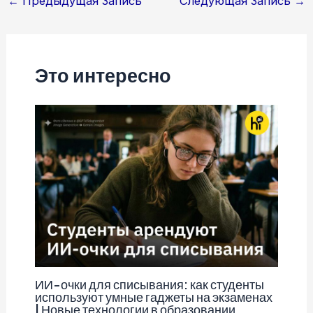
Навигация
←
Предыдущая Запись
Следующая Запись
→
по
записям
Это интересно
ИИ-очки для списывания: как студенты
используют умные гаджеты на экзаменах
| Новые технологии в образовании