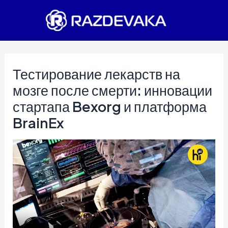
Перейти
к
содержимому
Тестирование лекарств на
мозге после смерти: инновации
стартапа Bexorg и платформа
BrainEx