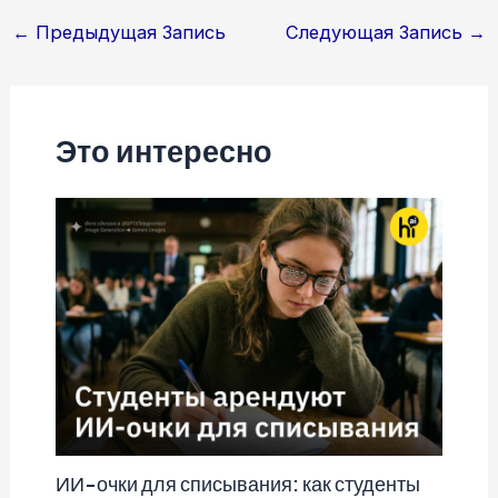
Навигация
←
Предыдущая Запись
Следующая Запись
→
по
записям
Это интересно
ИИ-очки для списывания: как студенты