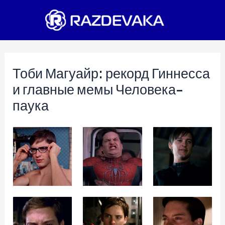
Перейти
к
содержимому
Тоби Магуайр: рекорд Гиннесса
и главные мемы Человека-
паука