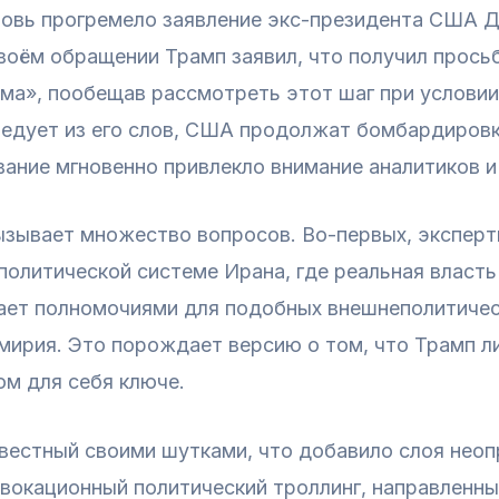
овь прогремело заявление экс-президента США До
воём обращении Трамп заявил, что получил просьб
ма», пообещав рассмотреть этот шаг при услови
следует из его слов, США продолжат бомбардиров
вание мгновенно привлекло внимание аналитиков 
вызывает множество вопросов. Во-первых, экспер
 политической системе Ирана, где реальная власт
ает полномочиями для подобных внешнеполитичес
мирия. Это порождает версию о том, что Трамп 
ом для себя ключе.
звестный своими шутками, что добавило слоя нео
овокационный политический троллинг, направленн