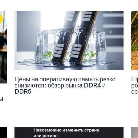
Цены на оперативную память резко
Шр
снизиются: обзор рынка DDR4 и
ро
DDR5
ср
ы