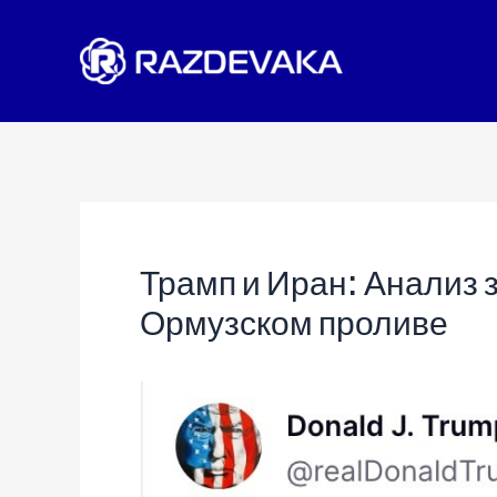
Перейти
к
содержимому
Трамп и Иран: Анализ 
Ормузском проливе