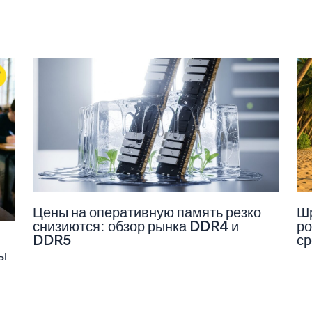
Цены на оперативную память резко
Шр
снизиются: обзор рынка DDR4 и
ро
DDR5
ср
ы