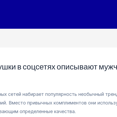
вушки в соцсетях описывают му
ных сетей набирает популярность необычный трен
й. Вместо привычных комплиментов они использ
вающим определенные качества.