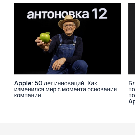
Apple: 50 лет инноваций. Как
Бл
изменился мир с момента основания
по
компании
по
A