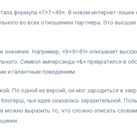
тала формула «7×7=49». В новом интернет-языке 
ального во всех отношениях партнера. Это высшая
и значения. Например, «9×9=81» описывает высок
льного. Символ амперсанда «&» превратился в об
ми и галантным поведением.
ой. По одной из версий, он мог зародиться в зак
 блогерш, чья идея оказалась заразительной. По
в можно выразить то, что сложно описать слова
оценки.