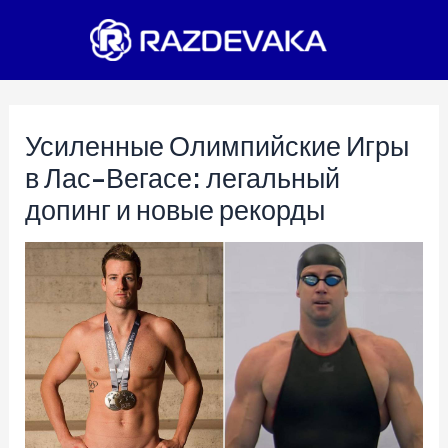
Перейти
к
содержимому
Усиленные Олимпийские Игры
в Лас-Вегасе: легальный
допинг и новые рекорды