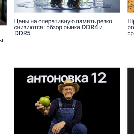
Цены на оперативную память резко
Шр
снизиются: обзор рынка DDR4 и
ро
DDR5
ср
ы