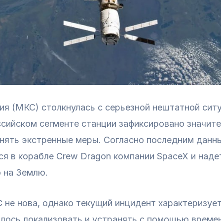
я (МКС) столкнулась с серьезной нештатной ситу
ссийском сегменте станции зафиксировано значите
нять экстренные меры. Согласно последним данн
я в корабле Crew Dragon компании SpaceX и над
 на Землю.
 не нова, однако текущий инцидент характеризует
алось локализовать и устранять с помощью времен