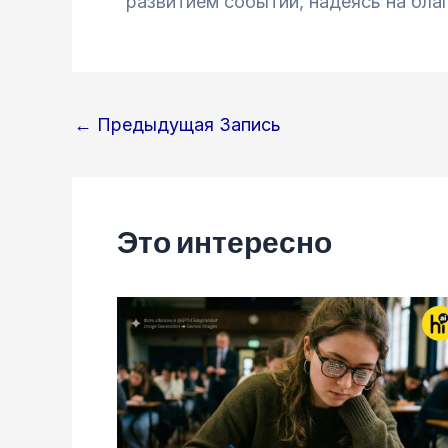
развитием событий, надеясь на бла
Навигация
←
Предыдущая Запись
по
записям
Это интересно