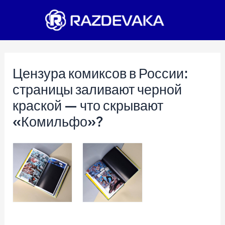
Перейти
к
содержимому
Цензура комиксов в России:
страницы заливают черной
краской — что скрывают
«Комильфо»?