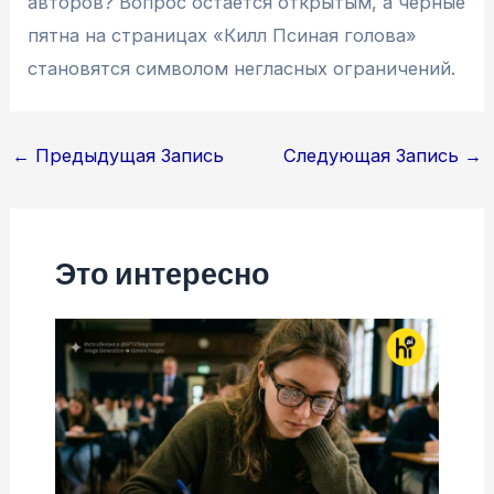
авторов? Вопрос остается открытым, а черные
пятна на страницах «Килл Псиная голова»
становятся символом негласных ограничений.
Навигация
←
Предыдущая Запись
Следующая Запись
→
по
записям
Это интересно