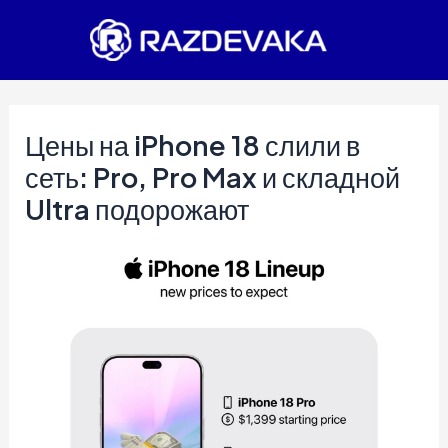
Перейти
к
содержимому
Цены на iPhone 18 слили в
сеть: Pro, Pro Max и складной
Ultra подорожают