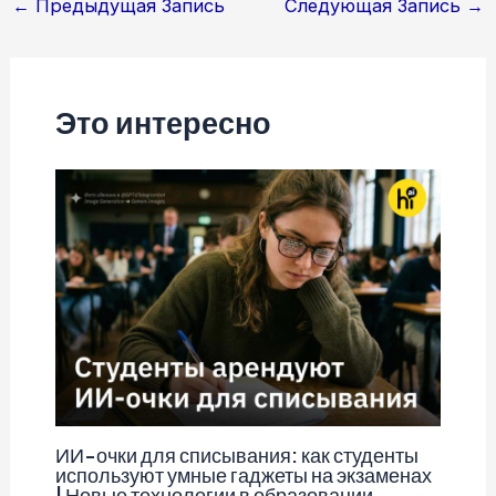
Навигация
←
Предыдущая Запись
Следующая Запись
→
по
записям
Это интересно
ИИ-очки для списывания: как студенты
используют умные гаджеты на экзаменах
| Новые технологии в образовании