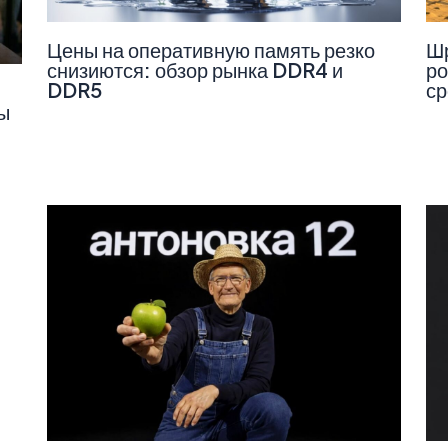
Цены на оперативную память резко
Шр
снизиются: обзор рынка DDR4 и
ро
DDR5
ср
ы