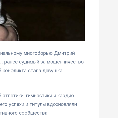
иональному многоборью Дмитрий
Р., ранее судимый за мошенничество
й конфликта стала девушка,
атлетики, гимнастики и кардио.
его успехи и титулы вдохновляли
тивного сообщества.